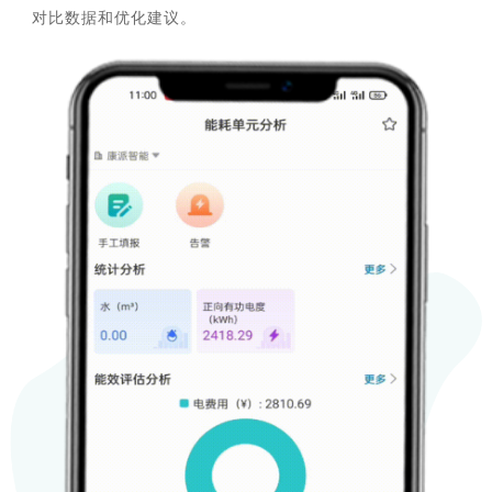
对比数据和优化建议。