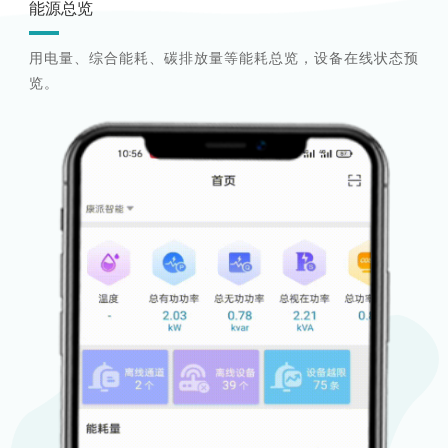
能源总览
用电量、综合能耗、碳排放量等能耗总览，设备在线状态预
览。