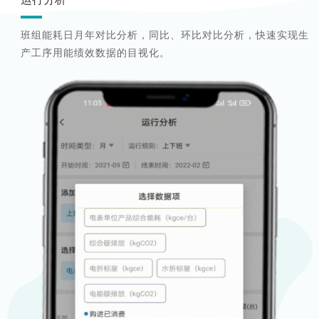
班组能耗日月年对比分析，同比、环比对比分析，快速实现生
产工序用能绩效数据的目视化。