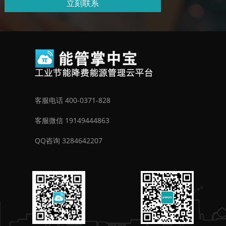
立刻联系
客服电话 400-0371-828
客服微信 19149444863
QQ咨询 3284642207