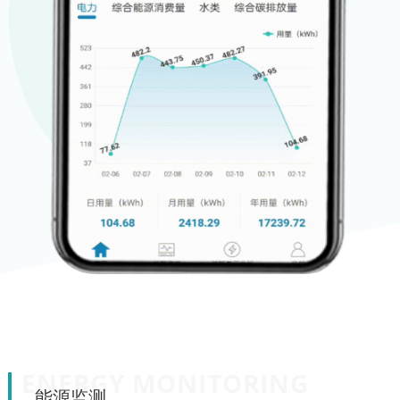
ENERGY MONITORING
能源监测