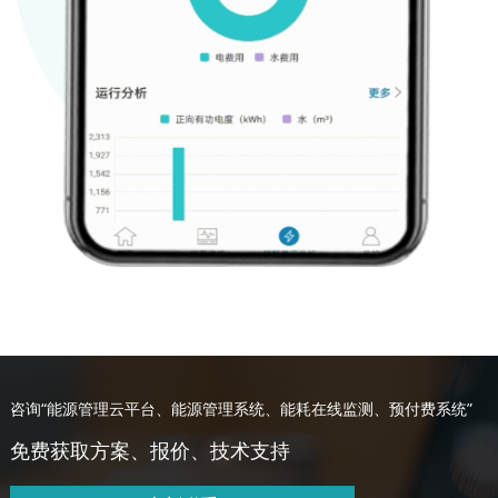
咨询“能源管理云平台、能源管理系统、能耗在线监测、预付费系统”
免费获取方案、报价、技术支持