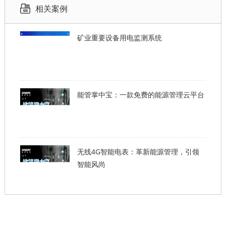
相关案例
矿业重要设备用电监测系统
能管掌中宝：一款免费的能源管理云平台
无线4G智能电表：革新能源管理，引领
智能风尚