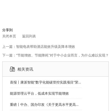
分享到
关闭本页
返回列表
上一篇：智能电表帮助酒店能效升级及降本增效
下一篇：“节能增效、节能降耗”对于中小企业而言，为什么难以实现？
相关资讯
喜报丨康派智能“数字化能碳管控实践项目”荣获第十一届“创客中国”郑州市分赛企业组优秀奖
能源管理云平台，低成本实现节能增效
重磅丨中办、国办印发《关于更高水平更高质量做好节能降碳工作的意见》