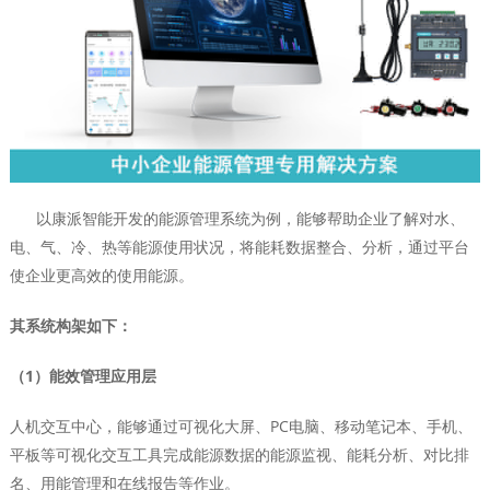
以康派智能开发的能源管理系统为例，能够帮助企业了解对水、
电、气、冷、热等能源使用状况，将能耗数据整合、分析，通过平台
使企业更高效的使用能源。
其系统构架如下：
（1）能效管理应用层
人机交互中心，能够通过可视化大屏、PC电脑、移动笔记本、手机、
平板等可视化交互工具完成能源数据的能源监视、能耗分析、对比排
名、用能管理和在线报告等作业。