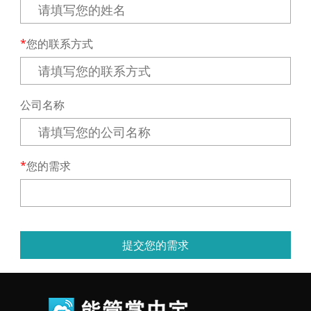
您的联系方式
公司名称
您的需求
提交您的需求