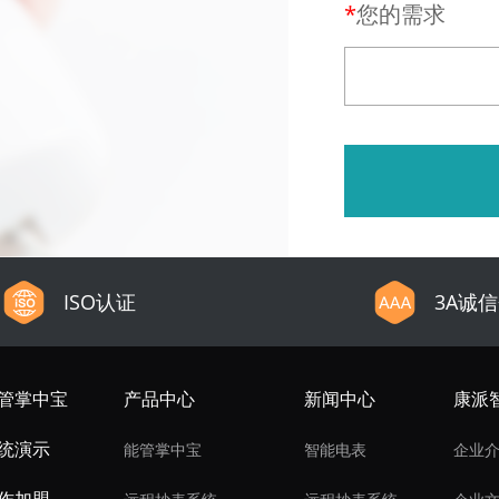
您的需求
ISO认证
3A诚
管掌中宝
产品中心
新闻中心
康派
统演示
能管掌中宝
智能电表
企业